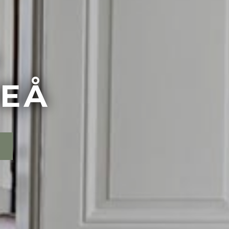
A
MEÅ