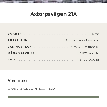
Axtorpsvägen 21A
61.5 m²
BOAREA
2
rum
, varav 1 sovrum
ANTAL RUM
3 av 3. Hiss finns ej.
VÅNINGSPLAN
3 975 kr/mån
MÅNADSAVGIFT
2 100 000 kr
PRIS
Visningar
Onsdag 12
Augusti
kl 16:00 - 16:30
BOKA VISNING