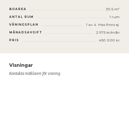
39.5 m²
BOAREA
1
rum
ANTAL RUM
1 av 4. Hiss finns ej.
VÅNINGSPLAN
2 975 kr/mån
MÅNADSAVGIFT
450 000 kr
PRIS
Visningar
Kontakta mäklaren för visning
RICHARD STENBERG
Ansvarig mäklare
070-269 10 30
richard@ahlmdahl.se