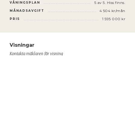
5 av 5. Hiss finns.
VÅNINGSPLAN
4 504 kr/mån
MÅNADSAVGIFT
1 595 000 kr
PRIS
Visningar
Kontakta mäklaren för visning
RICHARD STENBERG
Ansvarig mäklare
070-269 10 30
richard@ahlmdahl.se