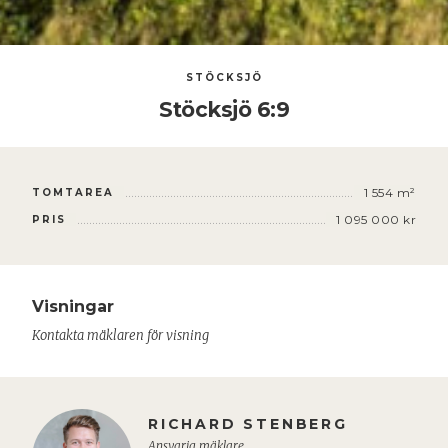
STÖCKSJÖ
Stöcksjö 6:9
1 554 m²
TOMTAREA
1 095 000 kr
PRIS
Visningar
Kontakta mäklaren för visning
RICHARD STENBERG
Ansvarig mäklare