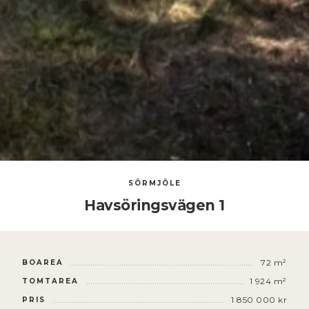
SÖRMJÖLE
Havsöringsvägen 1
72 m²
BOAREA
1 924 m²
TOMTAREA
1 850 000 kr
PRIS