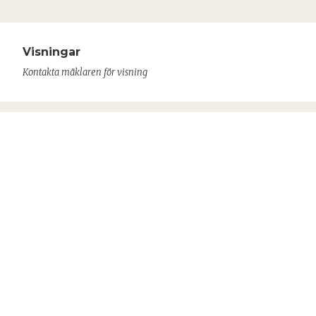
Visningar
Kontakta mäklaren för visning
RICHARD STENBERG
Ansvarig mäklare
070-269 10 30
richard@ahlmdahl.se