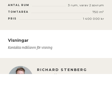
3
rum
, varav 2 sovrum
ANTAL RUM
750 m²
TOMTAREA
1 400 000 kr
PRIS
Visningar
Kontakta mäklaren för visning
RICHARD STENBERG
Ansvarig mäklare
070-269 10 30
richard@ahlmdahl.se